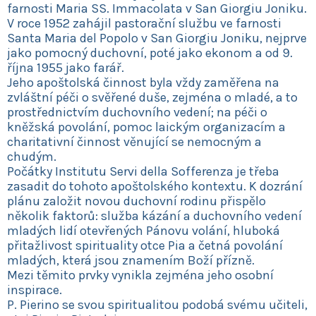
farnosti Maria SS. Immacolata v San Giorgiu Joniku.
V roce 1952 zahájil pastorační službu ve farnosti
Santa Maria del Popolo v San Giorgiu Joniku, nejprve
jako pomocný duchovní, poté jako ekonom a od 9.
října 1955 jako farář.
Jeho apoštolská činnost byla vždy zaměřena na
zvláštní péči o svěřené duše, zejména o mladé, a to
prostřednictvím duchovního vedení; na péči o
kněžská povolání, pomoc laickým organizacím a
charitativní činnost věnující se nemocným a
chudým.
Počátky Institutu Servi della Sofferenza je třeba
zasadit do tohoto apoštolského kontextu. K dozrání
plánu založit novou duchovní rodinu přispělo
několik faktorů: služba kázání a duchovního vedení
mladých lidí otevřených Pánovu volání, hluboká
přitažlivost spirituality otce Pia a četná povolání
mladých, která jsou znamením Boží přízně.
Mezi těmito prvky vynikla zejména jeho osobní
inspirace.
P. Pierino se svou spiritualitou podobá svému učiteli,