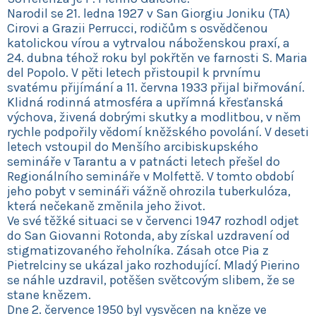
Narodil se 21. ledna 1927 v San Giorgiu Joniku (TA)
Cirovi a Grazii Perrucci, rodičům s osvědčenou
katolickou vírou a vytrvalou náboženskou praxí, a
24. dubna téhož roku byl pokřtěn ve farnosti S. Maria
del Popolo. V pěti letech přistoupil k prvnímu
svatému přijímání a 11. června 1933 přijal biřmování.
Klidná rodinná atmosféra a upřímná křesťanská
výchova, živená dobrými skutky a modlitbou, v něm
rychle podpořily vědomí kněžského povolání. V deseti
letech vstoupil do Menšího arcibiskupského
semináře v Tarantu a v patnácti letech přešel do
Regionálního semináře v Molfettě. V tomto období
jeho pobyt v semináři vážně ohrozila tuberkulóza,
která nečekaně změnila jeho život.
Ve své těžké situaci se v červenci 1947 rozhodl odjet
do San Giovanni Rotonda, aby získal uzdravení od
stigmatizovaného řeholníka. Zásah otce Pia z
Pietrelciny se ukázal jako rozhodující. Mladý Pierino
se náhle uzdravil, potěšen světcovým slibem, že se
stane knězem.
Dne 2. července 1950 byl vysvěcen na kněze ve