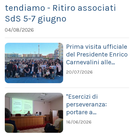
tendiamo - Ritiro associati
SdS 5-7 giugno
04/08/2026
Prima visita ufficiale
del Presidente Enrico
Carnevalini alle
Comunità di Ruvo e
20/07/2026
Molfetta
"Esercizi di
perseveranza:
portare a
compimento la vita!"
16/06/2026
Scuola di