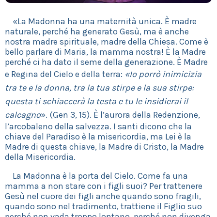
«La Madonna ha una maternità unica. È madre
naturale, perché ha generato Gesù, ma è anche
nostra madre spirituale, madre della Chiesa. Come è
bello parlare di Maria, la mamma nostra! È la Madre
perché ci ha dato il seme della generazione. È Madre
e Regina del Cielo e della terra:
«Io porrò inimicizia
tra te e la donna, tra la tua stirpe e la sua stirpe:
questa ti schiaccerà la testa e tu le insidierai il
calcagno
». (Gen 3, 15). È l’aurora della Redenzione,
l’arcobaleno della salvezza. I santi dicono che la
chiave del Paradiso è la misericordia, ma Lei è la
Madre di questa chiave, la Madre di Cristo, la Madre
della Misericordia.
La Madonna è la porta del Cielo. Come fa una
mamma a non stare con i figli suoi? Per trattenere
Gesù nel cuore dei figli anche quando sono fragili,
quando sono nel tradimento, trattiene il Figlio suo
perché non vada troppo lontano, perché non divenga