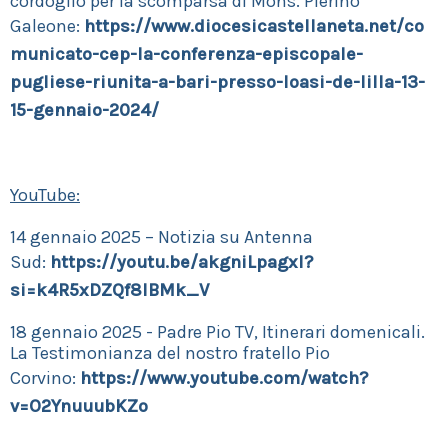
cordoglio per la scomparsa di Mons. Pierino
Galeone:
https://www.diocesicastellaneta.net/co
municato-cep-la-conferenza-episcopale-
pugliese-riunita-a-bari-presso-loasi-de-lilla-13-
15-gennaio-2024/
YouTube:
14 gennaio 2025 – Notizia su Antenna
Sud:
https://youtu.be/akgniLpagxI?
si=k4R5xDZQf8IBMk_V
18 gennaio 2025 - Padre Pio TV, Itinerari domenicali.
La Testimonianza del nostro fratello Pio
Corvino:
https://www.youtube.com/watch?
v=O2YnuuubKZo