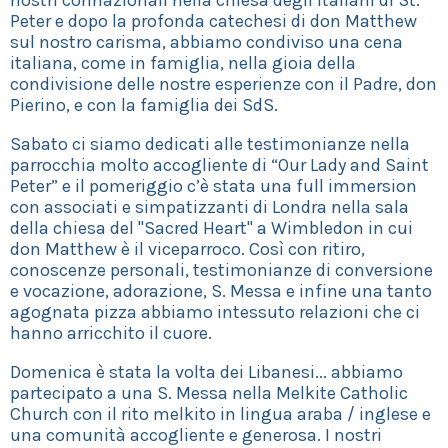
nostri connazionali nella chiesa degli italiani di St.
Peter e dopo la profonda catechesi di don Matthew
sul nostro carisma, abbiamo condiviso una cena
italiana, come in famiglia, nella gioia della
condivisione delle nostre esperienze con il Padre, don
Pierino, e con la famiglia dei SdS.
Sabato ci siamo dedicati alle testimonianze nella
parrocchia molto accogliente di “Our Lady and Saint
Peter” e il pomeriggio c’è stata una full immersion
con associati e simpatizzanti di Londra nella sala
della chiesa del "Sacred Heart" a Wimbledon in cui
don Matthew è il viceparroco. Così con ritiro,
conoscenze personali, testimonianze di conversione
e vocazione, adorazione, S. Messa e infine una tanto
agognata pizza abbiamo intessuto relazioni che ci
hanno arricchito il cuore.
Domenica è stata la volta dei Libanesi... abbiamo
partecipato a una S. Messa nella Melkite Catholic
Church con il rito melkito in lingua araba / inglese e
una comunità accogliente e generosa. I nostri