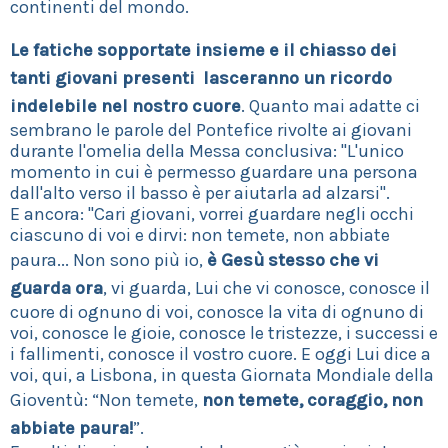
continenti del mondo.
Le fatiche sopportate insieme e il chiasso dei
tanti giovani presenti lasceranno un ricordo
indelebile nel nostro cuore
. Quanto mai adatte ci
sembrano le parole del Pontefice rivolte ai giovani
durante l'omelia della Messa conclusiva: "L'unico
momento in cui è permesso guardare una persona
dall'alto verso il basso è per aiutarla ad alzarsi".
E ancora: "Cari giovani, vorrei guardare negli occhi
ciascuno di voi e dirvi: non temete, non abbiate
paura... Non sono più io,
è Gesù stesso che vi
guarda ora
, vi guarda, Lui che vi conosce, conosce il
cuore di ognuno di voi, conosce la vita di ognuno di
voi, conosce le gioie, conosce le tristezze, i successi e
i fallimenti, conosce il vostro cuore. E oggi Lui dice a
voi, qui, a Lisbona, in questa Giornata Mondiale della
Gioventù: “Non temete,
non temete, coraggio, non
abbiate paura!
”.