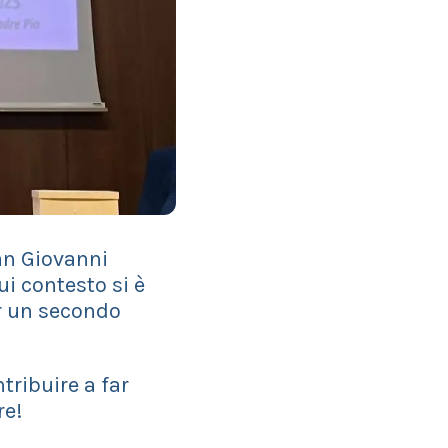
San Giovanni
i contesto si è
er un secondo
tribuire a far
re!