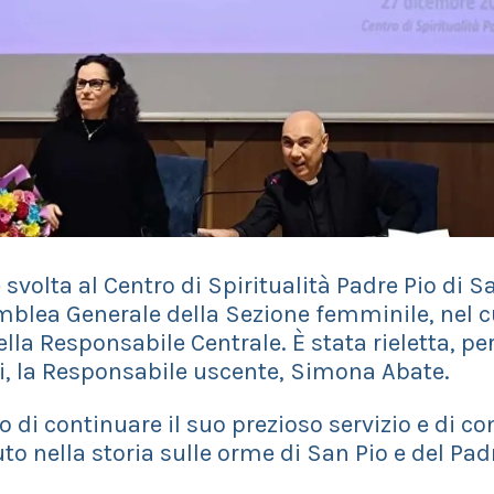
è svolta al Centro di Spiritualità Padre Pio di 
mblea Generale della Sezione femminile, nel cu
della Responsabile Centrale. È stata rieletta, p
, la Responsabile uscente, Simona Abate.
 di continuare il suo prezioso servizio e di con
to nella storia sulle orme di San Pio e del Pad